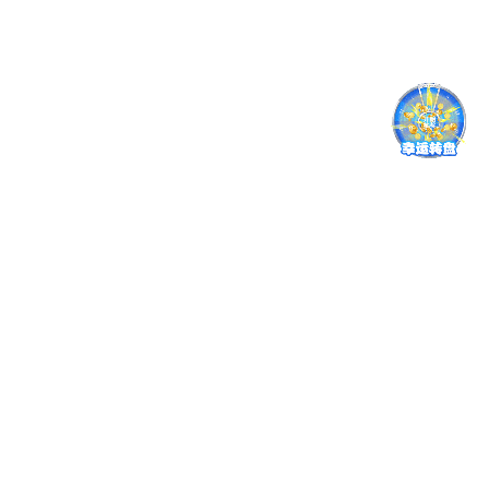
风险，提高投资回报率，从长远来看，将为俱乐部节
省大量资金。
最后，此次合作还可能提升球迷对俱乐部未来发展的
信心。在媒体报道和舆论环境日益复杂的大背景下，
一个充满活力和创新精神的新形象，无疑可以吸引更
多支持者关注并参与到赛事当中，从而进一步推动品
牌价值提升。
4、总结及展望
总而言之，米兰与科内团队之间的接触标志着俱乐部
战略转型的一次重要尝试。在如今竞争愈发激烈的大
环境下，没有哪支球队可以单靠传统优势继续立足，
因此创新思维显得尤为关键。而阿莱格里和塔雷对该