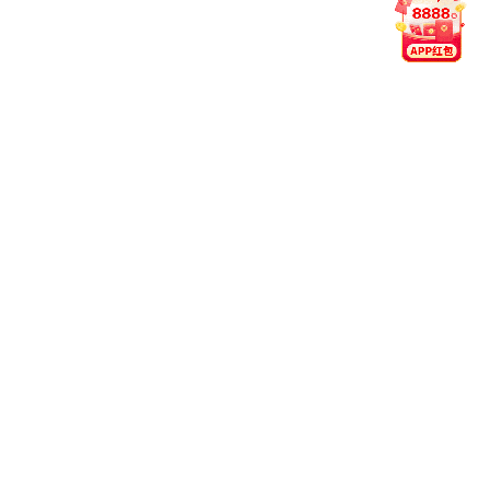
下一篇：
电讯报称利物浦将与伊劳拉展开会
相关推荐文章