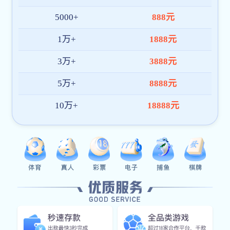
只要心中有光，就能驱散黑暗。这种信念不仅帮助他
克服了重重障碍，也为周围的人树立了榜样。
徐杰曾在一次重要项目中面临巨大的压力，各方因素
都让他倍感焦虑。然而，他没有选择退缩，而是深吸
一口气，将所有负面情绪化为动力。他每天坚持早
起，制定详细计划，以确保每一步都走得扎实稳健。
他相信，只要努力，就一定会见到成效，这种坚定的
信念使他最终成功逆转了局势。
此外，徐杰还常常鼓励身边的人，一同分享这份信
念。他通过组织团队讨论会，让每个人都有机会表达
自己的想法和感受，从而增强团队凝聚力。在这样的
氛围下，每个人都能体会到共同奋斗的重要性，相互
激励，共同面对挑战。