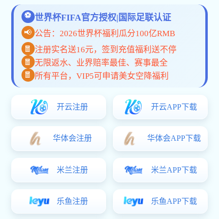
手机App
网页版
拜仁慕尼黑创纪录105球成五大联
赛首队巴萨仅得84球排名第二
2026-06-04 15:43
50 次阅读
首页
/
体育热讯
在近年来的足球赛事中，拜仁慕尼黑展现出无与伦比